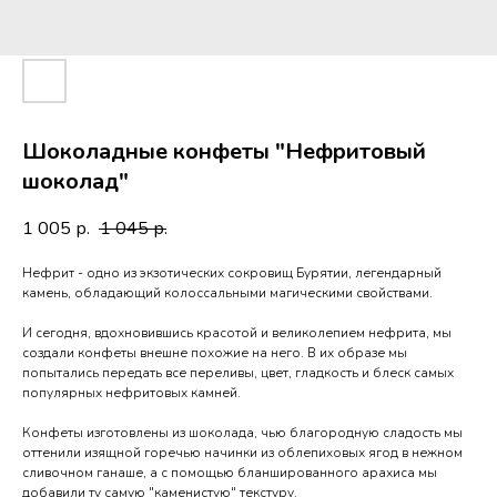
Шоколадные конфеты "Нефритовый
шоколад"
1 005
1 045
р.
р.
Нефрит - одно из экзотических сокровищ Бурятии, легендарный
камень, обладающий колоссальными магическими свойствами.
⠀
И сегодня, вдохновившись красотой и великолепием нефрита, мы
создали конфеты внешне похожие на него. В их образе мы
попытались передать все переливы, цвет, гладкость и блеск самых
популярных нефритовых камней.
Конфеты изготовлены из шоколада, чью благородную сладость мы
оттенили изящной горечью начинки из облепиховых ягод в нежном
сливочном ганаше, а с помощью бланшированного арахиса мы
добавили ту самую "каменистую" текстуру.