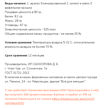
Виды начинок:
1. арахис бланшированный 2. кунжут и изюм 3.
вафельная крошка
Пищевая ценность в 90 гр.:
Белки: 8,1 гр
Жиры: 28 гр
Углеводы: 67 гр
Энергетическая ценность - 525 ккал
Общее содержание какао-продуктов - не менее 25 %
Условия хранения:
Температура воздуха 5-22 С, относительная
влажность воздуха не более 70 %
Срок хранения:
12 месяцев
Производитель: ИП САНХОРОВА Д. Б.
г. Улан-Удэ, ул. Солнечная, 7а
ГОСТ 31721-2012
В наличии в наших фирменных магазинах в самом центре города:
ул. Ленина, 24 - пл. Революции, здание "Всё для женщин".
У нас действует Бонусная программа UDS! Присоединяясь к ней,
вы получите 200 приветственных баллов и кэшбэк от 5% за
покупки! Переходите по ссылке
https://ulaansa.uds.app/c/join?
ref=fdbw9757